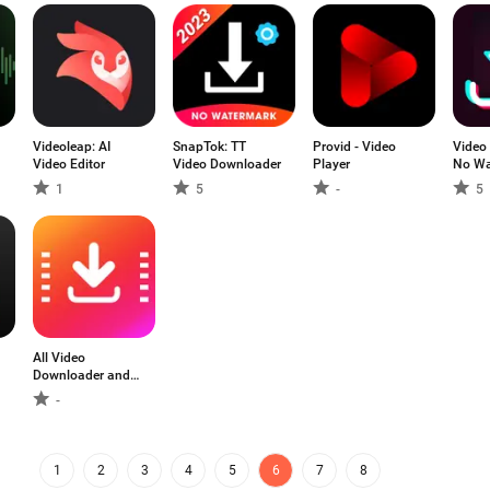
Videoleap: AI
SnapTok: TT
Provid - Video
Video
Video Editor
Video Downloader
Player
No Wa
1
5
-
5
All Video
Downloader and
Saver
-
1
2
3
4
5
6
7
8