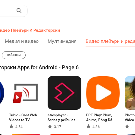
идео Плейъри И Редакторски
Медия и видео
Мултимедия
Видео плейъри и ред
НАЙ-НОВИ
орски Apps for Android - Page 6
Tubio - Cast Web
atresplayer・
FPT Play: Phim,
Photo 
Videos to TV
Series y películas
Anime, Bóng Đá
Video
Music
4.54
3.17
4.36
-