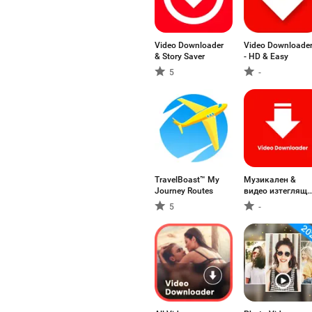
Video Downloader
Video Downloade
& Story Saver
- HD & Easy
5
-
TravelBoast™ My
Музикален &
Journey Routes
видео изтеглящ
HD
5
-