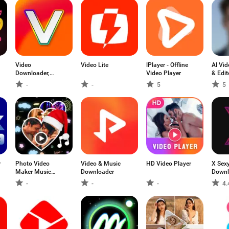
Video
Video Lite
lPlayer - Offline
AI Vi
Downloader,
Video Player
& Edit
Download Vid
-
-
5
5
r
Photo Video
Video & Music
HD Video Player
X Sex
Maker Music
Downloader
Downl
Song
-
-
-
4.