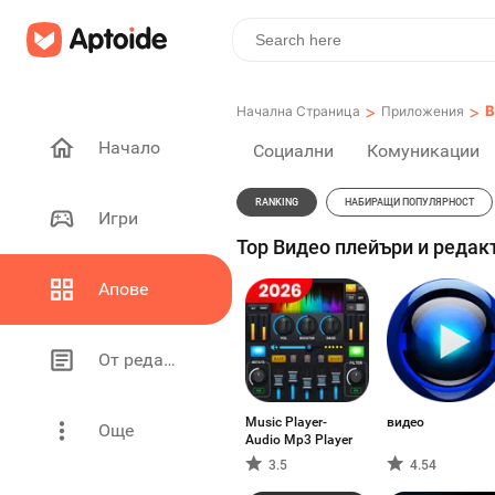
>
>
В
Начална Страница
Приложения
Начало
Социални
Комуникации
RANKING
НАБИРАЩИ ПОПУЛЯРНОСТ
Игри
Top Видео плейъри и редакт
Апове
От редакторите
Music Player-
видео
Още
Audio Mp3 Player
3.5
4.54