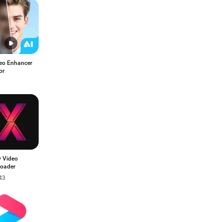
deo Enhancer
or
y Video
oader
43