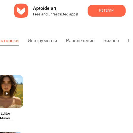
Aptoide ап
ИЗТЕГЛИ
Free and unrestricted apps!
акторски
Инструменти
Развлечение
Бизнес
Пр
Editor
 Maker