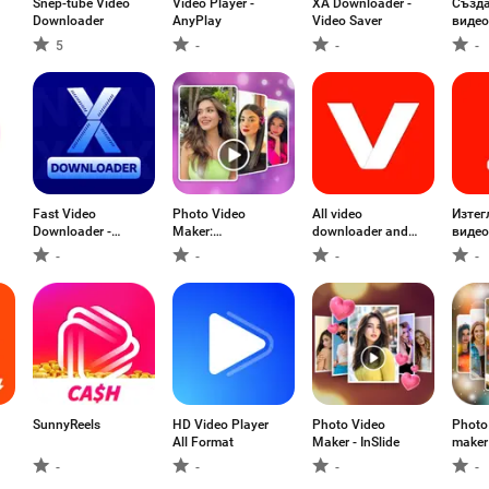
Snep-tubè Video
Video Player -
XA Downloader -
Създа
Downloader
AnyPlay
Video Saver
видео
5
-
-
-
Fast Video
Photo Video
All video
Изтег
Downloader -
Maker:
downloader and
видео
Saver
Slideshows
saver
HD
-
-
-
-
SunnyReels
HD Video Player
Photo Video
Photo
All Format
Maker - InSlide
maker
-
-
-
-