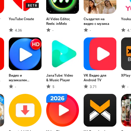
r
YouTube Create
AI Video Editor,
Създател на
Youku
Reels: inMelo
видео с музика
4.36
-
-
4.
Видео и
JanaTube: Video
VK Видео для
XPlay
музикален
& Music Player
Android TV
плейър
-
5
3.71
-