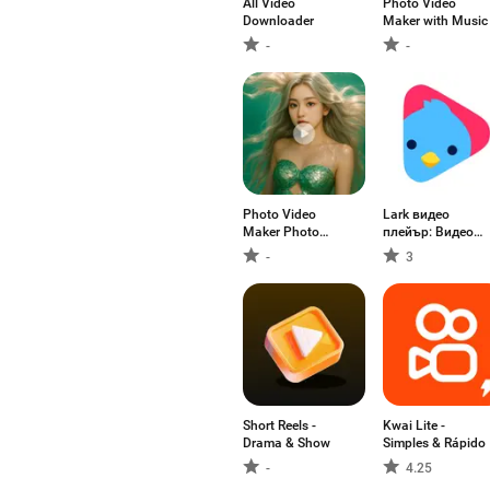
All Video
Photo Video
Downloader
Maker with Music
-
-
Photo Video
Lark видео
Maker Photo
плейър: Видео
Editor
HD
-
3
Short Reels -
Kwai Lite -
Drama & Show
Simples & Rápido
-
4.25