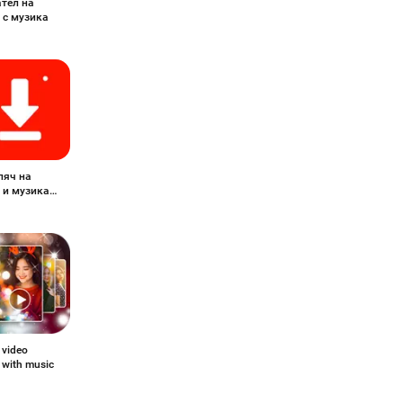
тел на
 с музика
ляч на
 и музика
 video
 with music