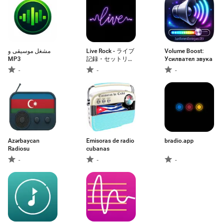
مشغل موسيقى و
Live Rock - ライブ
Volume Boost:
MP3
記録・セットリス
Усилвател звука
ト管理
-
-
-
Azərbaycan
Emisoras de radio
bradio.app
Radiosu
cubanas
-
-
-