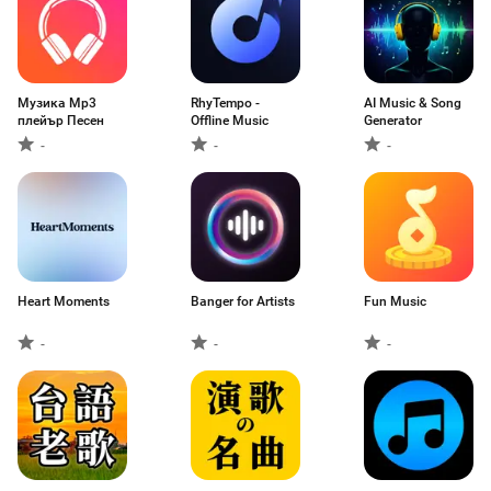
Музика Mp3
RhyTempo -
AI Music & Song
плейър Песен
Offline Music
Generator
-
-
-
Heart Moments
Banger for Artists
Fun Music
-
-
-