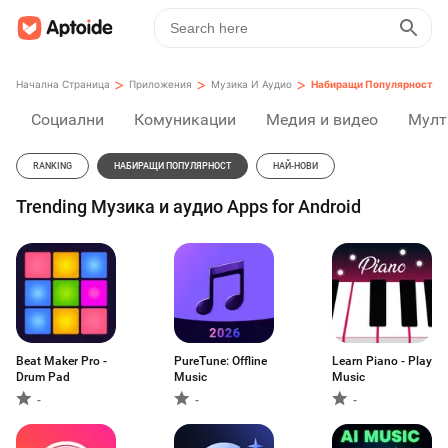
>
>
>
Начална Страница
Приложения
Музика И Аудио
Набиращи Популярност
Социални
Комуникации
Медия и видео
Мулт
RANKING
НАБИРАЩИ ПОПУЛЯРНОСТ
НАЙ-НОВИ
Trending Музика и аудио Apps for Android
Beat Maker Pro -
PureTune: Offline
Learn Piano - Play
Drum Pad
Music
Music
-
-
-