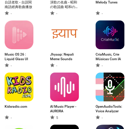
台語老歌 - 台語閩
演歌の名曲 - 昭和
Melody Tunes
南語經典歌曲播放
の歌謡曲 昭和の名
曲 懐メロ
-
-
-
Music OS 26 :
Jhyaap: Nepali
CriaMusic, Crie
Liquid Glass UI
Meme Sounds
Músicas Com IA
-
-
-
Kidsradio.com
AI Music Player -
OpenAudioTools:
AURORA
Voice Analyzer
-
5
-