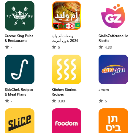
Greene King Pubs
وصفات أم وليد
GialloZafferano: le
& Restaurants
2026 بدون أنترنت
Ricette
-
5
4.33
SideChef: Recipes
Kitchen Stories:
ampm
& Meal Plans
Recipes
-
3.83
5