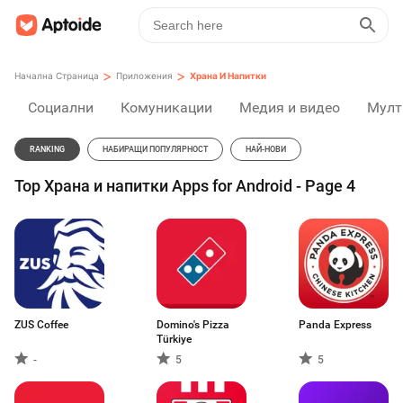
>
>
Начална Страница
Приложения
Храна И Напитки
Социални
Комуникации
Медия и видео
Мулт
RANKING
НАБИРАЩИ ПОПУЛЯРНОСТ
НАЙ-НОВИ
Top Храна и напитки Apps for Android - Page 4
ZUS Coffee
Domino's Pizza
Panda Express
Türkiye
-
5
5