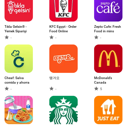
Tıkla Gelsin® -
KFC Egypt - Order
Zepto Cafe: Fresh
Yemek Siparişi
Food Online
Food in mins
-
-
-
Cheaf: Salva
땡겨요
McDonald's
comida y ahorra
Canada
-
-
5