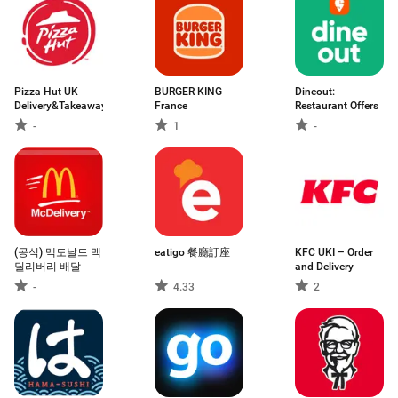
Pizza Hut UK
BURGER KING
Dineout:
Delivery&Takeaway
France
Restaurant Offers
-
1
-
(공식) 맥도날드 맥
eatigo 餐廳訂座
KFC UKI – Order
딜리버리 배달
and Delivery
-
4.33
2