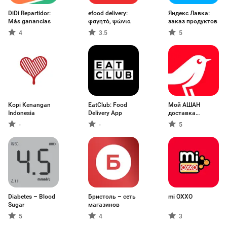
DiDi Repartidor:
efood delivery:
Яндекс Лавка:
Más ganancias
φαγητό, ψώνια
заказ продуктов
4
3.5
5
Kopi Kenangan
EatClub: Food
Мой АШАН
Indonesia
Delivery App
доставка
продуктов
-
-
5
Diabetes – Blood
Бристоль – сеть
mi OXXO
Sugar
магазинов
5
4
3