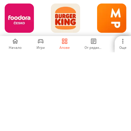
foodora CZ: Jídlo
Burger King
MangoPlate -
a nákupy
Puerto Rico
Restaurant Search
Начало
Игри
Апове
От редакторите
Още
5
-
-
大众点评
Recetas Kiwilimón
Caviar - Order
Food Delivery
5
-
2