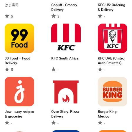
はま寿司
Gopuff - Grocery
KFC US: Ordering
Delivery
& Delivery
5
3
-
99 Food – Food
KFC South Africa
KFC UAE (United
Delivery
Arab Emirates)
5
-
-
Jow - easy recipes
Oven Story: Pizza
Burger King
& groceries
Delivery
Mexico
-
-
-