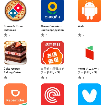
Domino's Pizza
Лента Онлайн –
Wabi
Indonesia
Заказ продуктов
-
5
-
Cake recipes -
出前館 お店価格で
menu メニュー：
Baking Cakes
フードデリバリ
フードデリバリー
ー、宅配、配達を
＆テイクアウト
-
5
5
アプリで！