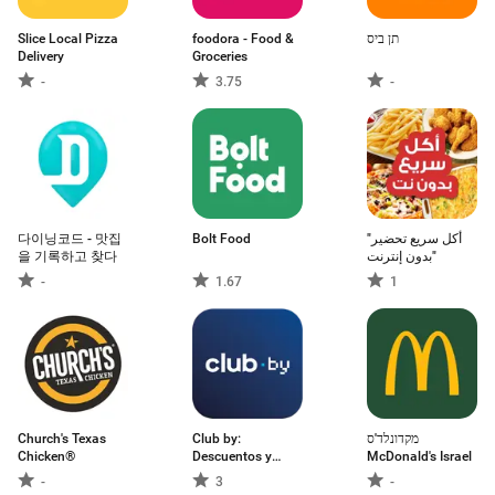
Slice Local Pizza
foodora - Food &
תן ביס
Delivery
Groceries
-
3.75
-
다이닝코드 - 맛집
Bolt Food
"أكل سريع تحضير
을 기록하고 찾다
"بدون إنترنت
-
1.67
1
Church's Texas
Club by:
מקדונלד'ס
Chicken®
Descuentos y
McDonald's Israel
delivery
-
3
-