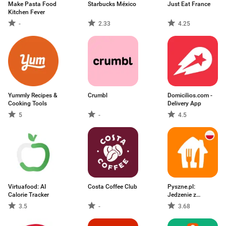
Make Pasta Food
Starbucks México
Just Eat France
Kitchen Fever
-
2.33
4.25
Yummly Recipes &
Crumbl
Domicilios.com -
Cooking Tools
Delivery App
5
-
4.5
Virtuafood: AI
Costa Coffee Club
Pyszne.pl:
Calorie Tracker
Jedzenie z
dowozem
3.5
-
3.68